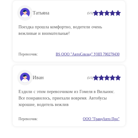
Татьяна
(5/5)
Поездка прошла комфортно, водители очень
вежливые и внимательные!
Перевозчик:
BS ООО "АвтоСевлад" УНП 790279430
Иван
(5/5)
Ездили с этим перевозчиком из Гомеля в Вильнюс.
Все понравилось, приехали вовремя. Автобусы
хорошие, водитель вежлив
Перевозчик:
ООО "ГрандАвто Про"