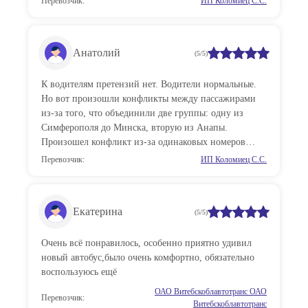
Перевозчик:
ИП Коломиец С.С.
Анатолий
(5/5)
К водителям претензий нет. Водители нормальные.
Но вот произошли конфликты между пассажирами
из-за того, что объединили две группы: одну из
Симферополя до Минска, вторую из Анапы.
Произошел конфликт из-за одинаковых номеров
мест. Также при заказе билетов расположение мест в
Перевозчик:
ИП Коломиец С.С.
приложении не соответствовало расположению в
автобусе. Принцип свободной рассадки в салоне не
совсем хорош. Возникают конфликты.
Екатерина
(5/5)
Очень всё понравилось, особенно приятно удивил
новый автобус,было очень комфортно, обязательно
воспользуюсь ещё
ОАО Витебскоблавтотранс ОАО
Перевозчик:
Витебскоблавтотранс