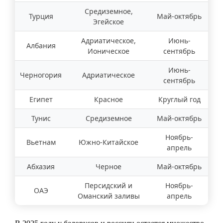
Средиземное,
Турция
Май-октябрь
Эгейское
Адриатическое,
Июнь-
Албания
Ионическое
сентябрь
Июнь-
Черногория
Адриатическое
сентябрь
Египет
Красное
Круглый год
Тунис
Средиземное
Май-октябрь
Ноябрь-
Вьетнам
Южно-Китайское
апрель
Абхазия
Черное
Май-октябрь
Персидский и
Ноябрь-
ОАЭ
Оманский заливы
апрель